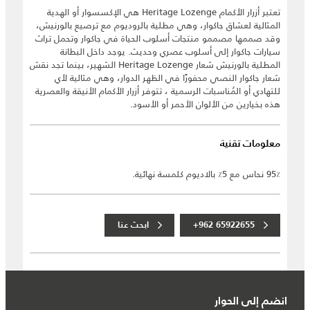
تعتبر أزرار الأكمام Heritage Lozenge هي الإكسسوار أو الهدية
المثالية لعشاق جاكوار، وهي مطلية بالروديوم مع ترصيع بالورنيش،
وقد صممها مصممو منتجات أسلوب الحياة في جاكوار وتحمل تراث
سيارات جاكوار إلى أسلوب عصري وحديث. يوجد داخل البطانة
المطلية بالورنيش شعار Heritage Lozenge الشهير، بينما تجد نقش
شعار جاكوار النصي محفورًا في الظهر الدوار، وهي مثالية لأي
للتهادي أو المُناسبات الرسمية ، تتوفر أزرار الأكمام الأنيقة والعصرية
هذه بخيارين من الألوان الأحمر أو الأسود.
معلومات تقنية
95٪ نحاس مع 5٪ بالاديوم كلمسة نهائية.
+962 65922655
ابحث عنا
انضم إلى الحوار