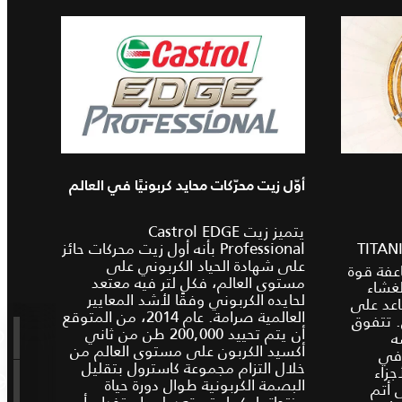
أوّل زيت محرّكات محايد كربونيًا في العالم
يتميز زيت Castrol EDGE
 بتكنولوجيا TITANIUM
Professional بأنه أول زيت محركات حائز
على شهادة الحياد الكربوني على
عفة قوة
مستوى العالم، فكل لتر فيه معتعد
لغشاء
لحايده الكربوني وفقًا لأشد المعايير
اعد على
العالمية صرامة. عام 2014، من المتوقع
. تتفوق
أن يتم تحييد 200,000 طن من ثاني
ه
أكسيد الكربون على مستوى العالم من
سي بنسبة تصل إلى 45 في
خلال التزام مجموعة كاسترول بتقليل
جزاء
البصمة الكربونية طوال دورة حياة
 أتم
منتجاتها. كما يتم تعديل واستخدام أي