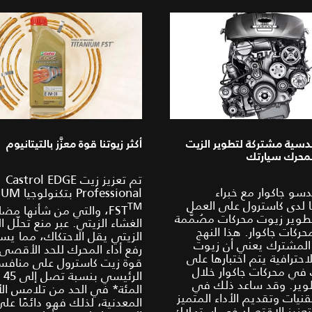
دسية مشتركة لتطوير الزيت
أكثر زيوتنا قوة معزَّز بالتيتانيوم
محرك سيارتك
تم تعزيز زيت Castrol EDGE
و جاكوار مع خبراء
Professional
ا لدى كاسترول على العمل
TM‎
FST
، والتي من شأنها مضا
طوير زيوت محركات مصُمَّمة
الغشاء الزيتي. عبر منع تحلّل ا
ركات جاكوار. هذا النهج
الزيتي يقل الاحتكاك، مما يس
المشترك يعني أن زيوت
رفع أداء المحرك للحد الأقصى
احترافية يتم اختبارها على
قوة زيت كاسترول على منافس
في محركات جاكوار خلال
الرئي
طوير. وقد ساعد ذلك في
المئة* في الحد من تلامس الأ
نيات وتقديم الأداء المتميز
المعدنية، لذلك فهو دائمًا على
تعزيز الاقتصاد في استهلاك