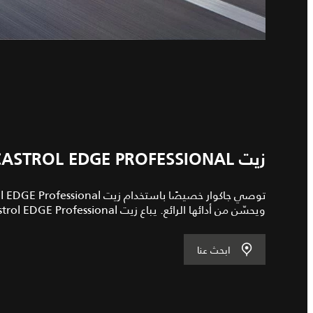
زيت CASTROL EDGE PROFESSIONAL: متوفر لدى وكيل جاكوار
ويحسّن من أدائها الرائع. يباع زيت Castrol EDGE Professional لدى وكلاء جاكوار.
ابحث عنا