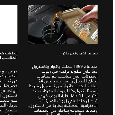
متوفر لدى وكيل جاكوار
إبداعات هن
المناسب ل
منذ عام 1989 عملت جاكوار وكاسترول
حرص مهندس
معًا على تطوير تركيبة من زيوت
التكنولوجي
المحركات التي تتناسب مع سباقات
عن كثب لت
ليمان للتحمل والتي تمتد على 24
خصيصًا لمح
ساعة. اتخذت جاكوار من كاسترول شريكًا
الهندسي 
رسميًا تكنولوجيًا لزيوت المحركات منذ
كاسترول ال
أكثر من 11 عامًا لغاية اليوم، فهي
نحو مكثف 
تحصل منها على زيوت المحركات
مرحلة الت
الاحترافية المصنّعة بعناية من كاسترول.
تحسين التق
وهناك مجموعة شاملة من المنتجات
إلى جانب 
هي في الواقع ثمرة الإبداع الهندسي