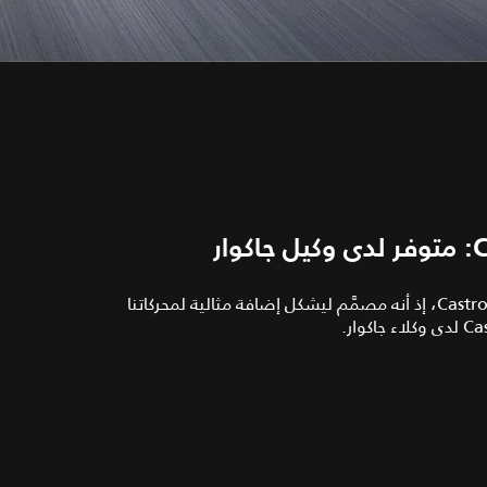
توصي جاكوار خصيصًا باستخدام زيت Castrol EDGE Professional، إذ أنه مصمَّم ليشكل إضافة مثالية لمحركاتنا