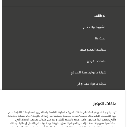
الوظائف
الشروط والأحكام
ابحث عنا
سياسة الخصوصية
ملفات الكوكيز
شركة جاكوارخريطة الموقع
شركة جاكوار لاند روڤر
ملفات الكوكيز
© جاكوار لاند روڨر المحدودة 2026
تود جاكوار لاند روفر استخدام ملفات تعريف الارتباط الخاصة بك لتخزين المعلومات اللازمة على
جهاز الكمبيوتر الخاص بك لتحسين تجربة موقعنا وتمكيننا من إخبارك والإعلان عن منتجاتنا وخدماتنا،
والتي نعتقد أنها قد تكون ذات أهمية بالنسبة إليك. واحد من ملفات تعريف الارتباط التي
الأردن, محمودية موتورز
نستخدمها ضرورية لعدة أجزاء من الموقع للعمل بطريقة جيدة، وقد تم بالفعل إرسالها. يمكنك
حذف جميع ملفات تعريف الارتباط من هذا الموقع وحظرها، إلا أن بعض المكونات الأساسية