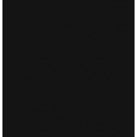
الفورمولا إي، لذلك اعتمد على هذا الزخم والحماسة
للانطلاق في هذا الموسم والتركيز على تحقيق نتيجة إيجابية
في الجولة الأولى. تجسد مكسيكو سيتي، الكثير من
الذكريات الجميلة ولحظات الفوز التي عشتها في العام
2020، لذلك أشعر بأنني مستعد وبكامل جهوزيتي لبداية
قوية لهذا الموسم".
وقال سام بيرد، سائق فريق جاكوار TCS للسباقات رقم 10:
"اتطلع للعودة إلى مضمار السباق في مكسيكو سيتي، لا
سيما في ظل الأجواء الحماسية المتوقعة والجماهير
المنتظرة. استعيد دائماً أصوات وهتافات الحشود من خلال
خوذتي، وهو شعورٌ لا يضاهيه أي شعور آخر. وأنا بكامل
الجهوزية ومستعد لتقديم عرضٍ مميز والانطلاق بهذا
الموسم بأفضل بداية ممكنة".
وقال فيل تشارلز، المدير الفني لفريق جاكوار TCS
" يسرني دائماً التنافس والمشاركة في السباق
للسباقات:
الذي يُفام في عاصمة المكسيك. إذ يتمتع الجماهير
بالحماسة والتشويق الدائم، في ظل أجواء مميزة حقاً
تشهدها حلبة واستاد السباق. ونحن متحمسون أيضاً كفريق،
لمشاركة سيارات حقبة Gen3 في السباق لأول مرة. بموازاة