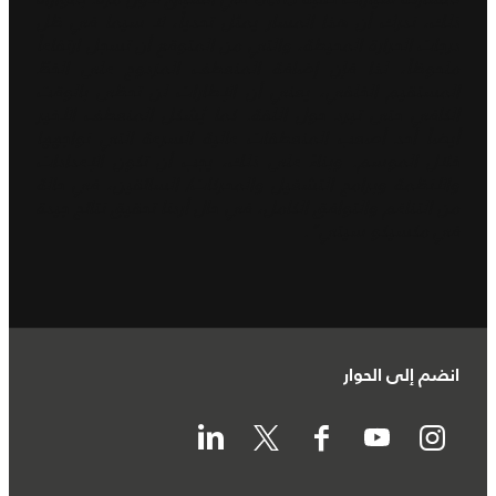
ذلك، ندرك أن هذا المسار يمثل تحدياً، لا سيما في ظل
درجات الحرارة المحيطة، والتي من المتوقع أن تسجل ارتفاعاً
ملحوظاً، لذا فإن إضافة المنعطف المزدوج على الخطّ
المستقيم الخلفي، يعني أن الإطارات لن تحظى بالوقت
الكافي حتى تبرد حول اللفة. كما يُشكل المنعطف الأخير
أيضاً أحد أصعب المنعطفات عالية السرعة التي نواجهها
خلال الموسم. وبناءً على ذلك، يجب أن تكون الإعدادات
والأنظمة وبرامج التشغيل والمحركات/ السائقين، في حالة
من التناغم والتوافق الكامل، في حال أردنا تحقيق نتائج جيدة
في مكسيكو سيتي".
انضم إلى الحوار