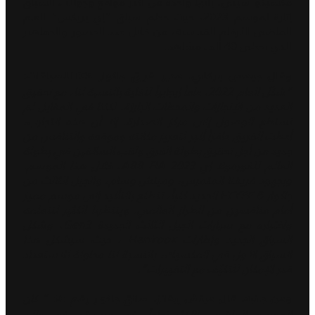
مكسيكو سيتي، بأنها واحدة من أكثر مواقع وجولات السباق
إثارة لموسم 2023، حيث حطم سباق "إي بريكس" العام
الماضي الأرقام القياسية، من خلال عدد الحضور والجماهير
الذي تخطى 40 ألف مشاهد.
وقال جيمس باركلي، مدير فريق جاكوار TCSللسباقات:
"شكّل العام 2022، عاماً إيجابياً للغاية بالنسبة لنا، مع تحقيق
العديد من الإنجازات والمحطات البارزة، لكننا في المقابل لم
نستطع الوصول إلى مركز الصدارة. إلا أن هذه التجارب،
أعطت الفريق حافزاً أكبر لتعزيز مكانته وموقعه والتنافس من
جديد من أجل تحقيق بطولة الفرق ولقب السائقين في بطولة
العالم للفورمولا إي ABB FIA 2023، خلال هذا الموسم.
وبجهود فريقنا المتمرس، وميتش وسام، والجيل الثالث من
جاكوار I-TYPE 6 الجديد كلياً، نتطلع بالتأكيد إلى موسم مميز
أمام منافسين من الطراز العالمي. وينتظرنا الكثير لنتعلمه
واختباره مع سيارات الجيل الثالث الجديدة Gen3، وشكل
السباق الجديد وإطارات Hankook ، حيث سيشكل هذا
السباق الأول في المكسيك، بالنسبة لنا محاولة للاستعداد
قدر الإمكان للتكيّف مع التغييرات".
" كان
ومن جانبه، قال ميتش إيفانز، سائق جاكوار رقم :9:
الموسم الماضي، الأكثر نجاحاً، في مسيرتي في عالم