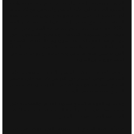
النيوزيلندي ميتش إيفانز والبريطاني سام بيرد، قيادة وإدارة
السيارة الجديدة على حلبة السباق والتنافس مع 20 سائقاً
آخر. ويتمتع السائقان بخبرة طويلة ويدركان جيداً خبايا هذه
الحلبة، حيث حقق ميتش إيفانز فوزاً مستحقاً في العام
2020، في حين اعتلى سام بيرد منصة التتويج محرزاً نقاط
مهمة في مشاركته السابقة. وسيحتاج السائقون، في
موسم هذا العام، إلى تعزيز مهاراتهم والتركيز عبر المقاطع
الطويلة المستقيمة والمنعطفات الصعبة، لا سيما الأجزاء
التي تتضمن منعطفات مزدوجة جديدة، وتتواجد حالياً في
استاد فورو سول الشهير.
ووفقاً لقواعد وشكل السباق الجديد، سيتوجب على
السائقين خوض السباق في أكثر من 36 لفة على مضمار
السباق، مقارنةً بالموسم الماضي، الذي شهد تحديد مسار
السباق لفترة محددة من الوقت.
وسيشهد الموسم التاسع مشاركة الفريق، والمنافسة على
مضمار مكسيكو سيتي للمرة السادسة، حيث تتجه الأنظار
إلى رصيد النقاط ومنصات التتويج.
وتُصنّف حلبة السباق الأسطورية، التي تتواجد في قلب