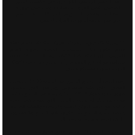
بعد الاختبار الرسمي الذي جرى في فالنسيا الشهر
الماضي، أكمل الفريق استعداداته وبات على جهوزية
تامة للمشاركة في السباق من أصل 16 سباقاً ستقام
على مدى سبعة أشهر عبر القارات الخمس
تنطلق حملة
11 يناير2023، دبي، الإمارات العربية المتحدة:
فريق جاكوار TCS للسباقات، الخاصة ببطولة العالم
للفورمولا إي ABB FIA 2023، يوم السبت 14 يناير،
بالتزامن مع انطلاق الموسم وأول سباق في حقبة Gen3،
الذي ستشهده مكسيكو سيتي.
ومن المقرر أن ينطلق السباق عند الساعة 14:00 بالتوقيت
المحلي، على حلبة هيرمانوس رودريغيز، التي ستشهد
ظهور سيارة جاكوار I-TYPE 6، لأول مرة في السباق، تزامناً
مع دخول سلسلة سيارات السباق الكهربائية بالكامل حقبة
Gen3، مع اعتماد اللوائح التقنية والرياضية والمالية الجديدة.
وتتميز سيارة السباق من جاكوار، بأنها الأسرع والأخف وزناً
والأكثر كفاءة وفعالية حتى هذا التاريخ.
وسيتولى الثنائي الأشهر من فريق جاكوار TCS للسباقات،