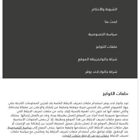
الشروط والأحكام
ابحث عنا
سياسة الخصوصية
ملفات الكوكيز
شركة جاكوارخريطة الموقع
شركة جاكوار لاند روڤر
ملفات الكوكيز
© جاكوار لاند روڨر المحدودة 2026
تود جاكوار لاند روفر استخدام ملفات تعريف الارتباط الخاصة بك لتخزين المعلومات اللازمة على
جهاز الكمبيوتر الخاص بك لتحسين تجربة موقعنا وتمكيننا من إخبارك والإعلان عن منتجاتنا وخدماتنا،
والتي نعتقد أنها قد تكون ذات أهمية بالنسبة إليك. واحد من ملفات تعريف الارتباط التي
الأردن, محمودية موتورز
نستخدمها ضرورية لعدة أجزاء من الموقع للعمل بطريقة جيدة، وقد تم بالفعل إرسالها. يمكنك
حذف جميع ملفات تعريف الارتباط من هذا الموقع وحظرها، إلا أن بعض المكونات الأساسية
المعلومات والمواصفات والأسعار والألوان المذكورة على هذا الموقع قد تختلف من بلد إلى
بالنسبة لاشتغال الموقع قد لا تعمل بشكل صحيح. لمعرفة المزيد عن إعلاناتنا عبر الإنترنت أو
آخر، كما أنّها قد تتغير بدون إشعار مسبق. الرجاء التواصل مع وكيلنا المحلي للتأكد من توفّرها
حول ملفات تعريف الارتباط التي نستخدمها وكيفية حذفها، يرجى الرجوع إلى
سياسة الخصوصية
.
والتحقق من الأسعار.
عند الإغلاق، فإنك توافق على استخدام ملفات تعريف الارتباط بما يتماشى مع سياسة ملفات
الأرقام المقدمة هي نتيجة لاختبارات المصنع الرسمية وفقاً لتشريعات الاتحاد الأوروبي. قد
تعريف الارتباط
ملفات تعريف الارتباط ملفات الكوكيز
.
يتباين استهلك الوقود الفعلي للمركبة عن ذلك المتحقق في تلك الاختبارات كما أن هذه