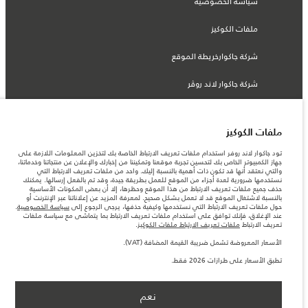
سياسة الخصوصية
ملفات الكوكيز
شركة جاكوارخريطة الموقع
شركة جاكوار لاند روڤر
ملفات الكوكيز
© جاكوار لاند روڨر المحدودة 2026
تود جاكوار لاند روفر استخدام ملفات تعريف الارتباط الخاصة بك لتخزين المعلومات اللازمة على
جهاز الكمبيوتر الخاص بك لتحسين تجربة موقعنا وتمكيننا من إخبارك والإعلان عن منتجاتنا وخدماتنا،
والتي نعتقد أنها قد تكون ذات أهمية بالنسبة إليك. واحد من ملفات تعريف الارتباط التي
الأردن, محمودية موتورز
نستخدمها ضرورية لعدة أجزاء من الموقع للعمل بطريقة جيدة، وقد تم بالفعل إرسالها. يمكنك
حذف جميع ملفات تعريف الارتباط من هذا الموقع وحظرها، إلا أن بعض المكونات الأساسية
المعلومات والمواصفات والأسعار والألوان المذكورة على هذا الموقع قد تختلف من بلد إلى
بالنسبة لاشتغال الموقع قد لا تعمل بشكل صحيح. لمعرفة المزيد عن إعلاناتنا عبر الإنترنت أو
آخر، كما أنّها قد تتغير بدون إشعار مسبق. الرجاء التواصل مع وكيلنا المحلي للتأكد من توفّرها
حول ملفات تعريف الارتباط التي نستخدمها وكيفية حذفها، يرجى الرجوع إلى
سياسة الخصوصية
.
والتحقق من الأسعار.
عند الإغلاق، فإنك توافق على استخدام ملفات تعريف الارتباط بما يتماشى مع سياسة ملفات
الأرقام المقدمة هي نتيجة لاختبارات المصنع الرسمية وفقاً لتشريعات الاتحاد الأوروبي. قد
تعريف الارتباط
ملفات تعريف الارتباط ملفات الكوكيز
.
يتباين استهلك الوقود الفعلي للمركبة عن ذلك المتحقق في تلك الاختبارات كما أن هذه
الأرقام بغرض المقارنة فحسب.
الأسعار المعروضة تشمل ضريبة القيمة المضافة (VAT).
ملاحظة مهمة حول الصور والمواصفات. إن النقص العالمي في أشباه الموصلات يؤثر حاليًا
تطبق الأسعار على طرازات 2026 فقط.
في مواصفات تصميم السيارات وتوفر الخيارات وتوقيتات التصاميم. هذا ظرف ديناميكي
للغاية، ونتيجة لذلك، قد لا تمثّل الصور المستخدَمة ضمن موقع الويب حاليًا المواصفات الحالية
بالكامل بالنسبة إلى الميزات والخيارات والحلية ومجموعات الألوان. يرجى استشارة وكيلك الذي
سيتمكّن من تأكيد أي تقييدات حالية معك للسماح لك باتخاذ قرار مدروس
نعم