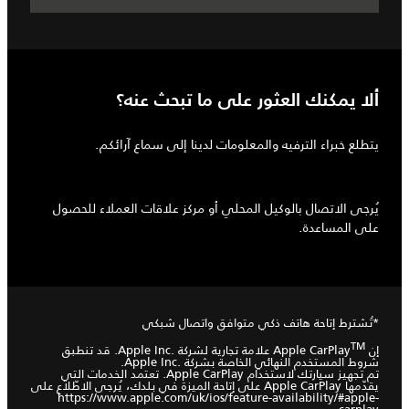
ألا يمكنك العثور على ما تبحث عنه؟
يتطلع خبراء الترفيه والمعلومات لدينا إلى سماع آرائكم.
يُرجى الاتصال بالوكيل المحلي أو مركز علاقات العملاء للحصول
على المساعدة.
*تُشترط إتاحة هاتف ذكي متوافق واتصال شبكي
‎TM
إن Apple CarPlay
علامة تجارية لشركة Apple Inc.‎. قد تنطبق
شروط المستخدم النهائي الخاصة بشركة Apple Inc.‎.
تم تجهيز سيارتك لاستخدام Apple CarPlay. تعتمد الخدمات التي
يقدّمها Apple CarPlay على إتاحة الميزة في بلدك، يُرجى الاطّلاع على
https://www.apple.com/uk/ios/feature-availability/#apple-