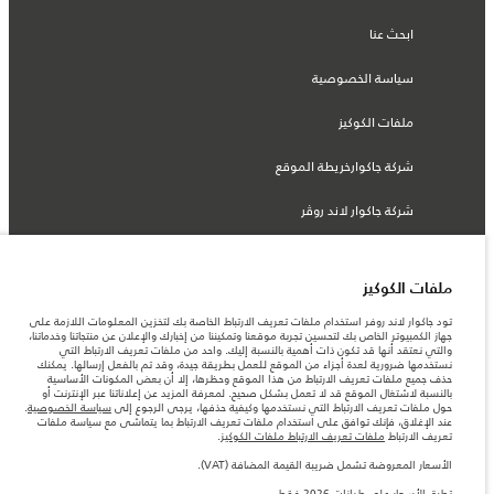
ابحث عنا
سياسة الخصوصية
ملفات الكوكيز
شركة جاكوارخريطة الموقع
شركة جاكوار لاند روڤر
ملفات الكوكيز
© جاكوار لاند روڨر المحدودة 2026
تود جاكوار لاند روفر استخدام ملفات تعريف الارتباط الخاصة بك لتخزين المعلومات اللازمة على
جهاز الكمبيوتر الخاص بك لتحسين تجربة موقعنا وتمكيننا من إخبارك والإعلان عن منتجاتنا وخدماتنا،
والتي نعتقد أنها قد تكون ذات أهمية بالنسبة إليك. واحد من ملفات تعريف الارتباط التي
الأردن, محمودية موتورز
نستخدمها ضرورية لعدة أجزاء من الموقع للعمل بطريقة جيدة، وقد تم بالفعل إرسالها. يمكنك
حذف جميع ملفات تعريف الارتباط من هذا الموقع وحظرها، إلا أن بعض المكونات الأساسية
المعلومات والمواصفات والأسعار والألوان المذكورة على هذا الموقع قد تختلف من بلد إلى
بالنسبة لاشتغال الموقع قد لا تعمل بشكل صحيح. لمعرفة المزيد عن إعلاناتنا عبر الإنترنت أو
آخر، كما أنّها قد تتغير بدون إشعار مسبق. الرجاء التواصل مع وكيلنا المحلي للتأكد من توفّرها
حول ملفات تعريف الارتباط التي نستخدمها وكيفية حذفها، يرجى الرجوع إلى
سياسة الخصوصية
.
والتحقق من الأسعار.
عند الإغلاق، فإنك توافق على استخدام ملفات تعريف الارتباط بما يتماشى مع سياسة ملفات
الأرقام المقدمة هي نتيجة لاختبارات المصنع الرسمية وفقاً لتشريعات الاتحاد الأوروبي. قد
تعريف الارتباط
ملفات تعريف الارتباط ملفات الكوكيز
.
يتباين استهلك الوقود الفعلي للمركبة عن ذلك المتحقق في تلك الاختبارات كما أن هذه
الأرقام بغرض المقارنة فحسب.
الأسعار المعروضة تشمل ضريبة القيمة المضافة (VAT).
ملاحظة مهمة حول الصور والمواصفات. إن النقص العالمي في أشباه الموصلات يؤثر حاليًا
تطبق الأسعار على طرازات 2026 فقط.