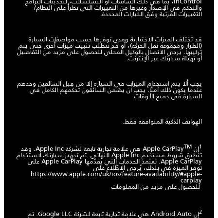
InControl، بما في ذلك الشاشات أو التسلسلات، لتحديثات البرامج
والتحكم في الإصدار وغيرها من التغييرات التي تطرأ على النظام/
التغييرات المرئية وفق الخيارات المحددة.
قد تختلف الميزات الاختيارية ومدى توفرها حسب مواصفات السيارة
(الطراز ومجموعة نقل الحركة)، أو قد تتطلب تثبيت ميزات أخرى حتى يتم
تركيبها. يُرجى الاتصال بالوكيل المحلّي للحصول على مزيد من التفاصيل
أو تهيئة سيارتك عبر الإنترنت.
يجب ألا يتم استخدام الميزات في السيارة إلا من قِبل السائقين وحدهم
عندما يكون ذلك آمنًا. يجب أن يضمن السائقون تحكمهم الكامل في
السيارة في جميع الأوقات.
الهواتف الذكية المتوافقة فقط.
TM
1
إن Apple CarPlay
هي علامة تجارية تابعة لشركة Apple Inc. وقد
تنطبق شروط مستخدم Apple Inc النهائي. تم تجهيز سيارتك لاستخدام
Apple CarPlay. تعتمد الخدمات التي يقدّمها Apple CarPlay على
توفر الميزة في بلدك، يُرجى الاطّلاع على
https://www.apple.com/uk/ios/feature-availability/#apple-
carplay
للحصول على مزيد من المعلومات
2
إن Android Auto هي علامة تجارية تابعة لشركة Google LLC. تم