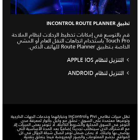
تطبيق INCONTROL ROUTE PLANNER
قم بالتوسع في إمكانات تخطيط الرحلات لنظام الملاحة
Touch Pro باستخدام اتجاهات النقل العام أو المشي
الخاصة بـتطبيق Route Planner للهاتف الذكي.
التنزيل لنظام APPLE IOS
التنزيل لنظام ANDROID
تظل ميزات نظامي Pivi وInControl وخياراتهما وخدمات الجهات الخارجية
وتوفرها معتمدة على السوق - تحقَّق مع وكيل جاكوار لمعرفة مدى
التوفر في السوق المحلية والشروط الكاملة. لا تتوفر بعض الميزات إلا
مع الاشتراك الذي سيتطلّب تجديدًا إضافيًا بعد المدة الأساسية التي
يوصي بها وكيلك. لا يمكن ضمان توفر اتصال شبكة الجوّال في كل
المواقع. تخضع المعلومات والصور المعروضة فيما يتعلق بتقنية