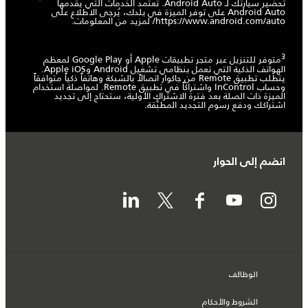
تحضير سيارتك لـ Android Auto. تعتمد الخدمات التي يقدمها
Android Auto على توفر الميزة في بلدك، يُرجى الاطلاع على
https://www.android.com/auto/
لمزيد من المعلومات.
3
متوفر للتنزيل عبر متجر تطبيقات Apple أو Google Play لمعظم
الهواتف الذكية التي تعمل بنظامي تشغيل Android وApple iOS.
يتطلب تطبيق Remote من جاكوار اتصالاً بالشبكة وهاتفاً ذكياً متوافقاً
وحساب InControl واشتراكاً في تطبيق Remote. لمواصلة استخدام
الميزة ذات الصلة بعد فترة الاشتراك الأولية، ستحتاج إلى تجديد
اشتراكك ودفع رسوم التجديد المطبَّقة.
انضم إلى الحوار
الوظائف
الشروط والأحكام