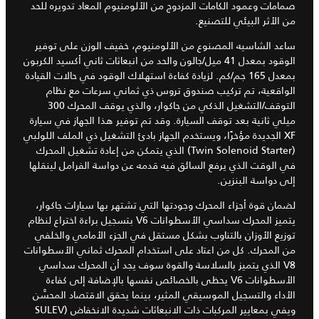
صمامات وعمود الكامات المزدوج من الألومنيوم المعاد تدويره للحد
من الأثر البيئي للتصنيع.
ساعد الشاسيه المصنوع من الألومنيوم، خفيف الوزن على توفير
الوقود بمعدل 41 ميل/جالون والحد من انبعاثات ثاني أكسيد الكربون
بمعدل 165 جم/كم. لزيادة كفاءة استهلاك الوقود في حالات القيادة
الواقعية، تم تركيب صندوق تروس ذي ثماني سرعات مع نظام
التوقف/التشغيل الذكي من جاكوار، والذي يوقف المحرك 300
ميلي ثانية بعد توقف السيارة. وقد تم توفير هذا الجهاز في سيارة
XF الجديدة مؤخرًا، ويستخدم الجهاز بادئ التشغيل ذي الملف اللولبي
(Twin Solenoid Starter) الذي يتمكن من إعادة تشغيل المحرك
في الوقت الذي يرفع السائق فيه قدمه عن دواسة الفرامل لينقلها
إلى دواسة البنزين.
لضمان قوة أجزاء المحرك وجودتها التي تشتهر بها سيارات جاكوار،
يتميز المحرك سداسي الأسطوانات V6 بتسجيل براءة اختراع لنظام
توزيع الأوزان بالتناوب بشكل مستقل في الجزء الأمامي والخلفي
من المحرك. كل من اعتاد على استخدام المحرك ثماني الأسطوانات
V8 الذي يتميز بالسلاسة والقوة سوف يجد أن المحرك سداسي
الأسطوانات V6 يحظى بالخصائص نفسها بالإضافة إلى كفاءة
الأداء والتسجيل الموسيقي المثير، بينما يحقق الاقتصاد المحسَّن
ويفي بمعايير المركبات ذات الانبعاثات شديدة الانخفاض (SULEV