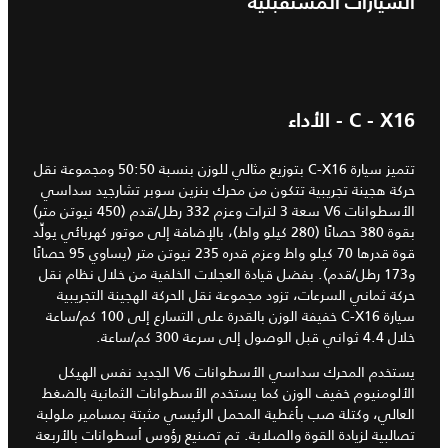
السيارات المستقبلية
C - X16 - الأداء
تتميز سيارة C-X16 بتوزيع مثالي للوزن بنسبة 50:50 ومجموعة نقل
حركة هجينة تجريبية تتكون من محرك بنزين سوبر تشارجيد سداسي
الأسطوانات V6 سعة 3 لترات وعزم 332 رطل/قدم (450 نيوتن متر)
بقوة 380 حصانًا (280 كيلو واط)، بالإضافة إلى موتور كهربائي يولِّد
قوة قدرها 70 كيلو واط وعزم قدره 235 نيوتن متر (يساوي 95 حصانًا
و173 رطل/قدم). بفضل قيادة العجلات الخلفية من خلال نظام نقل
حركة ثماني السرعات، تزود مجموعة نقل الحركة الهجينة التجريبية
سيارة C-X16 خفيفة الوزن بالقدرة على التسارع إلى 100 كم/ساعة
خلال 4.4 ثواني قبل الوصول إلى سرعة 300 كم/ساعة.
يستخدم المحرك سداسي الأسطوانات V6 الجديد نفس الهيكل
الألومنيوم خفيف الوزن كما يستخدم الأسطوانات الثمانية بالضغط
العالي، وكتلة صب بأغطية المحمل الرئيسي مثبتة بمسامير ملولبة
تصالبية لزيادة القوة والصلابة. تم تصنيع رؤوس أسطوانات بالأربعة